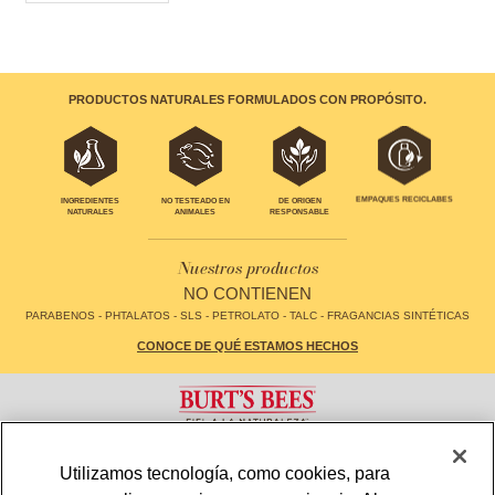
PRODUCTOS NATURALES FORMULADOS CON PROPÓSITO.
EMPAQUES RECICLABES
INGREDIENTES
NO TESTEADO EN
DE ORIGEN
NATURALES
ANIMALES
RESPONSABLE
Nuestros productos
NO CONTIENEN
PARABENOS - PHTALATOS - SLS - PETROLATO - TALC - FRAGANCIAS SINTÉTICAS
CONOCE DE QUÉ ESTAMOS HECHOS
CONTACTO
FAQS
Utilizamos tecnología, como cookies, para
LOCALIZADOR DE TIENDAS
MAPA DE SITIO