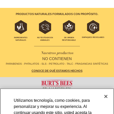
PRODUCTOS NATURALES FORMULADOS CON PROPÓSITO.
EMPAQUES RECICLABES
INGREDIENTES
NO TESTEADO EN
DE ORIGEN
NATURALES
ANIMALES
RESPONSABLE
Nuestros productos
NO CONTIENEN
PARABENOS - PHTALATOS - SLS - PETROLATO - TALC - FRAGANCIAS SINTÉTICAS
CONOCE DE QUÉ ESTAMOS HECHOS
CONTACTO
FAQS
Utilizamos tecnología, como cookies, para
LOCALIZADOR DE TIENDAS
MAPA DE SITIO
personalizar y mejorar su experiencia. Al
POLÍTICA DE PRIVACIDAD
TÉRMINOS Y CONDICIONES DE USO
CONFIGURACIÓN DE COOKIES
continuar usando este sitio, usted acepta la