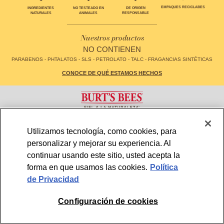
EMPAQUES RECICLABES
INGREDIENTES
NO TESTEADO EN
DE ORIGEN
NATURALES
ANIMALES
RESPONSABLE
Nuestros productos
NO CONTIENEN
PARABENOS - PHTALATOS - SLS - PETROLATO - TALC - FRAGANCIAS SINTÉTICAS
CONOCE DE QUÉ ESTAMOS HECHOS
CONTACTO
FAQS
Utilizamos tecnología, como cookies, para
LOCALIZADOR DE TIENDAS
MAPA DE SITIO
personalizar y mejorar su experiencia. Al
POLÍTICA DE PRIVACIDAD
TÉRMINOS Y CONDICIONES DE USO
CONFIGURACIÓN DE COOKIES
continuar usando este sitio, usted acepta la
forma en que usamos las cookies.
Política
de Privacidad
COLOMBIA
© 2026, BURT'S BEES. ALL RIGHTS RESERVED
Configuración de cookies
Miembro de la familia de marcas CLX