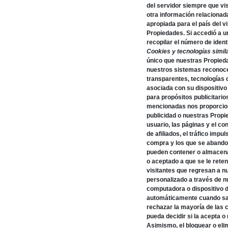
del servidor siempre que visi
otra información relacionada 
apropiada para el país del v
Propiedades. Si accedió a u
recopilar el número de ident
Cookies y tecnologías simil
único que nuestras Propieda
nuestros sistemas reconoce
transparentes, tecnologías d
asociada con su dispositivo
para propósitos publicitari
mencionadas nos proporcion
publicidad o nuestras Propi
usuario, las páginas y el co
de afiliados, el tráfico imp
compra y los que se abandon
pueden contener o almacena
o aceptado a que se le rete
visitantes que regresan a n
personalizado a través de 
computadora o dispositivo d
automáticamente cuando sale
rechazar la mayoría de las c
pueda decidir si la acepta o
Asimismo, el bloquear o elim