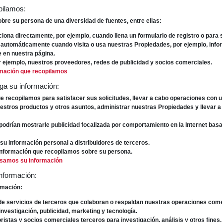
pilamos:
re su persona de una diversidad de fuentes, entre ellas:
iona directamente, por ejemplo, cuando llena un formulario de registro o para 
 automáticamente cuando visita o usa nuestras Propiedades, por ejemplo, info
e en nuestra página.
r ejemplo, nuestros proveedores, redes de publicidad y socios comerciales.
rmación que recopilamos
lga su información:
ue recopilamos para satisfacer sus solicitudes, llevar a cabo operaciones con
estros productos y otros asuntos, administrar nuestras Propiedades y llevar a
podrían mostrarle publicidad focalizada por comportamiento en la Internet bas
u información personal a distribuidores de terceros.
nformación que recopilamos sobre su persona.
samos su información
nformación:
rmación:
e servicios de terceros que colaboran o respaldan nuestras operaciones come
investigación, publicidad, marketing y tecnología.
ristas y socios comerciales terceros para investigación, análisis y otros fines,