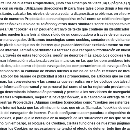
ta una de nuestras Propiedades, junto con el tiempo de visita, la(s) página(s) qu
con su visita . Utilizamos direcciones IP para fines tales como dirigir a los vis
isitante, calcular los niveles de uso, ayudar a diagnosticar problemas en el ser
na de nuestras Propiedades con un dispositivo móvil como un teléfono intelig
ificación exclusivo de su teléfono y otros datos similares sobre el dispositivo m
ares:
Un “cookie” es un pequeño archivo de texto que contiene un identificador
des pueden transferir al disco rígido de su computadora a través de su navega
r su navegador. Utilizamos tecnologías como cookies, contadores de visitant
e píxeles o etiquetas de Internet que pueden identificar exclusivamente su cuen
 de Internet. También permitimos a terceros que recopilen información en nuest
os, a través de estas tecnologías, según se describe más abajo. Los cookies y 
an información relacionada con las maneras en las que los consumidores int
edades, tales como el tipo de navegador, los comportamientos de navegación, l
ntenido visto, la cantidad de visitas nuevas o inicios de sesión, referidos de m
ulsado por los banner de publicidad u otras promociones, los artículos que se col
an, las conversiones y las compras que se realizaron y los códigos postales. L
r información personal y no personal (tal como si se ha registrado previamen
nga determinada información personal) y permite a los servidores de navegaci
uestras Propiedades, mejorar la navegación web, o la calidad o la entrega de ci
nuestras Propiedades. Algunas cookies (conocidas como “cookies persistentes
e Internet hasta que las elimine, mientras que otras (llamadas “cookies de ses
 del navegador de Internet. Puede configurar su computadora o dispositivo de
ookies, o para que le notifique en la mayoría de las situaciones en las que se 
 no. Sin embargo, si bloquea los Cookies, ciertas funciones de nuestras página
inar los Cookies no necesariamente tendrá el efecto de detener todo tipo de ac