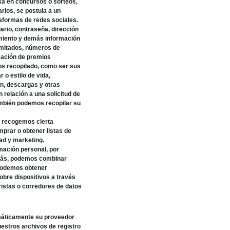
sa en concursos o sorteos,
rios, se postula a un
taformas de redes sociales.
ario, contraseña, dirección
cimiento y demás información
imitados, números de
icación de premios
os recopilado, como ser sus
 o estilo de vida,
n, descargas y otras
 relación a una solicitud de
también podemos recopilar su
, recogemos cierta
mprar o obtener listas de
dad y marketing.
mación personal, por
emás, podemos combinar
 podemos obtener
obre dispositivos a través
ristas o corredores de datos
omáticamente su proveedor
uestros archivos de registro