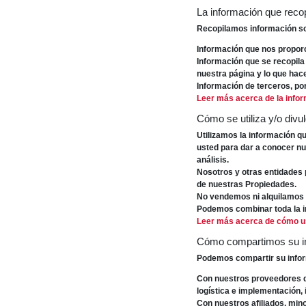
La información que reco
Recopilamos información sob
Información que nos proporc
Información que se recopila
nuestra página y lo que hac
Información de terceros, po
Leer más acerca de la info
Cómo se utiliza y/o divu
Utilizamos la información q
usted para dar a conocer nu
análisis.
Nosotros y otras entidades 
de nuestras Propiedades.
No vendemos ni alquilamos s
Podemos combinar toda la i
Leer más acerca de cómo u
Cómo compartimos su i
Podemos compartir su info
Con nuestros proveedores d
logística e implementación, 
Con nuestros afiliados, mino