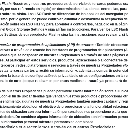
 Flash:
Nosotros y nuestros proveedores de servicio de terceros podemos usa
h, por sus referencia en inglés) en determinadas situaciones, entre ellas, par
s sobre su visita. Los LSO Flash se diferencian de las cookies del navegador por
mo, por lo general no puede controlar, eliminar o deshabilitar la aceptación de
ción sobre los LSO Flash y para aprender a controlarlos, haga clic en la págin
panel Global Storage Settings y siga allí las instrucciones. Para ver los LSO Fla
e Settings de su reproductor Flash y siga las instrucciones para revisar y, si l
Interfaz de programación de aplicaciones (API) de terceros:
También ofrecemos 
ctivas a través de o usando las interfaces de programación de aplicaciones (AP
siones que se hospedan en nuestras Propiedades o a través de otras páginas 
s. Al participar en estos servicios, productos, aplicaciones o al conectarse d
e terceros, redes, plataformas o servicios a través de nuestras Propiedades y/o
 estas terceras partes a recibir su información y, además, a compartir potencia
bre la base de su configuración de privacidad u otras configuraciones en la re
nal o de otro tipo que recibamos por estos medios se tratará y/o procesará de 
 de nuestras Propiedades pueden permitirle enviar información sobre su ubicac
, con el fin de ubicar tiendas que vendan nuestros productos o proporcionar ot
nsentimiento, algunas de nuestras Propiedades también pueden capturar y regis
cionamiento global con el objetivo de proporcionar una funcionalidad relaciona
os de ubicación con otra información personal que nos proporcione o a la que
iedades. De combinar alguna información de ubicación con información person
o información personal mientras permanezca combinada.
estadística que recopilamos a través de nuestras Propiedades: