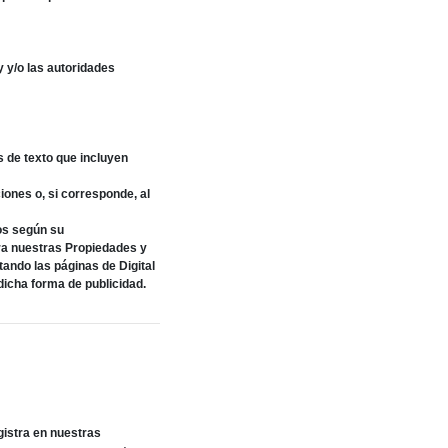
y y/o las autoridades
 de texto que incluyen
ones o, si corresponde, al
os según su
ra nuestras Propiedades y
ando las páginas de Digital
dicha forma de publicidad.
gistra en nuestras