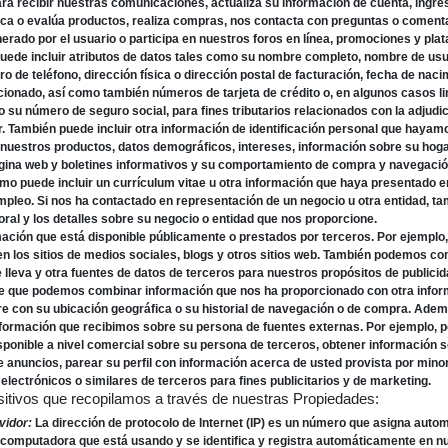
ra recibir nuestras comunicaciones, actualiza su información de cuenta, ingre
ica o evalúa productos, realiza compras, nos contacta con preguntas o comenta
erado por el usuario o participa en nuestros foros en línea, promociones y pla
uede incluir atributos de datos tales como su nombre completo, nombre de usu
o de teléfono, dirección física o dirección postal de facturación, fecha de na
ionado, así como también números de tarjeta de crédito o, en algunos casos l
o su número de seguro social, para fines tributarios relacionados con la adjud
. También puede incluir otra información de identificación personal que hayam
 nuestros productos, datos demográficos, intereses, información sobre su hogar
ágina web y boletines informativos y su comportamiento de compra y navegació
mo puede incluir un currículum vitae u otra información que haya presentado en
empleo. Si nos ha contactado en representación de un negocio u otra entidad, 
ral y los detalles sobre su negocio o entidad que nos proporcione.
ación que está disponible públicamente o prestados por terceros. Por ejemplo
en los sitios de medios sociales, blogs y otros sitios web. También podemos co
te lleva y otra fuentes de datos de terceros para nuestros propósitos de publici
le que podemos combinar información que nos ha proporcionado con otra infor
e con su ubicación geográfica o su historial de navegación o de compra. Ad
nformación que recibimos sobre su persona de fuentes externas. Por ejemplo,
ponible a nivel comercial sobre su persona de terceros, obtener información s
e anuncios, parear su perfil con información acerca de usted provista por mino
electrónicos o similares de terceros para fines publicitarios y de marketing.
sitivos que recopilamos a través de nuestras Propiedades:
vidor:
La dirección de protocolo de Internet (IP) es un número que asigna aut
la computadora que está usando y se identifica y registra automáticamente en n