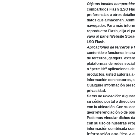
Objetos locales compartidos
compartidos Flash (LSO Flas
preferencias u otros detalle
datos que almacenan. Asimis
navegador. Para más informa
reproductor Flash, elija el 
vaya al panel Website Storag
LSO Flash.
Aplicaciones de terceros e 
contenido o funciones intera
de terceros, gadgets, exten
plataformas de redes sociale
o “permitir” aplicaciones d
productos, usted autoriza a
información con nosotros, so
Cualquier información perso
privacidad.
Datos de ubicación:
Algunas
su código postal o dirección
con la ubicación. Con su co
georreferenciación o de posi
Podemos vincular dichos dat
con su uso de nuestras Prop
información combinada com
Información analítica y 