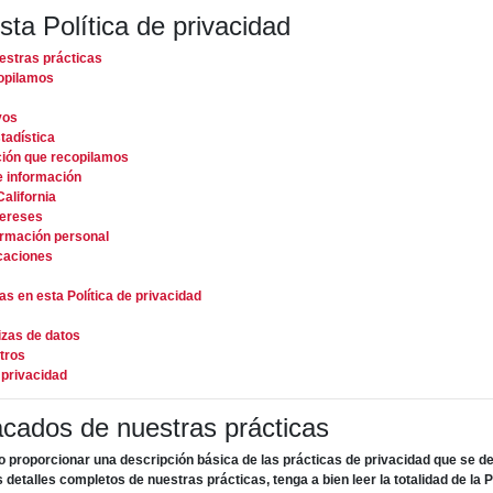
ta Política de privacidad
estras prácticas
copilamos
vos
tadística
ción que recopilamos
e información
alifornia
tereses
ormación personal
icaciones
 en esta Política de privacidad
izas de datos
tros
 privacidad
cados de nuestras prácticas
o proporcionar una descripción básica de las prácticas de privacidad que se de
 detalles completos de nuestras prácticas, tenga a bien leer la totalidad de la P