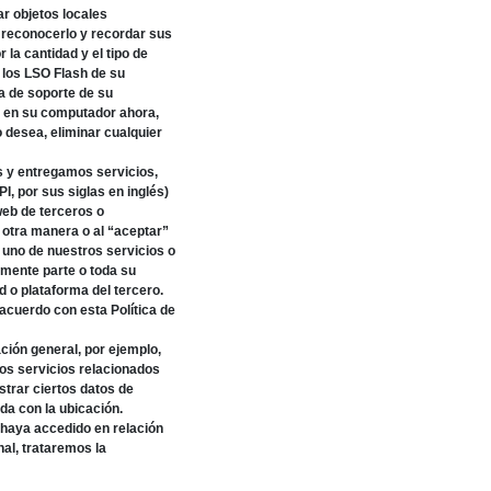
r objetos locales
a reconocerlo y recordar sus
 la cantidad y el tipo de
 los LSO Flash de su
a de soporte de su
sh en su computador ahora,
o desea, eliminar cualquier
y entregamos servicios,
I, por sus siglas en inglés)
web de terceros o
e otra manera o al “aceptar”
 uno de nuestros servicios o
lmente parte o toda su
d o plataforma del tercero.
acuerdo con esta Política de
ión general, por ejemplo,
ros servicios relacionados
trar ciertos datos de
da con la ubicación.
 haya accedido en relación
al, trataremos la