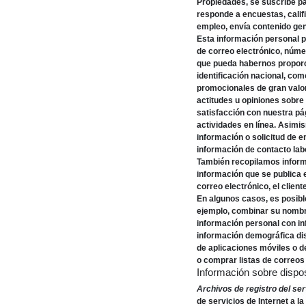
Propiedades, se suscribe pa
responde a encuestas, calif
empleo, envía contenido gen
Esta información personal p
de correo electrónico, númer
que pueda habernos proporc
identificación nacional, com
promocionales de gran valor
actitudes u opiniones sobre
satisfacción con nuestra p
actividades en línea. Asimis
información o solicitud de 
información de contacto labo
También recopilamos inform
información que se publica 
correo electrónico, el clien
En algunos casos, es posib
ejemplo, combinar su nombr
información personal con i
información demográfica dis
de aplicaciones móviles o d
o comprar listas de correos 
Información sobre dispo
Archivos de registro del ser
de servicios de Internet a 