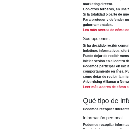
marketing directo.
Con otros terceros, en una f
Si la totalidad o parte de n
Para proteger y defender nue
gubernamentales.
Lea más acerca de cómo co
Sus opciones:
Si ha decidido recibir comu
boletines informativos, ofe
Puede dejar de recibir mens
iniciar sesión en el centro
Podemos participar en inici
comportamiento en línea. P
cómo dejar de recibir la mi
Advertising Alliance o Netwo
Leer más acerca de cómo act
Qué tipo de in
Podemos recopilar diferente
Información personal:
Podemos recopilar informaci