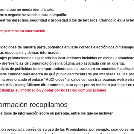
orma que no pueda identificarlo.
uestro negocio se vende a otra compañía.
stros derechos, seguridad y propiedad o los de terceros. Cuando lo exija la le
mpartimos su información
nicaciones de nuestra parte, podemos enviarle correos electrónicos o mensajes
rtas especiales y demás información.
ajes promocionales siguiendo las instrucciones incluidas en dichas comunicaci
 de preferencias de comunicación en la página web asociada con su cuenta.
ativas de publicidad de comportamiento que se traducen en anuncios focalizad
uede conocer más acerca de qué publicidad focalizada por intereses se usa pa
sma presionando el enlace “AdChoices” al calce de nuestras páginas web o visit
rk Advertising Alliance directamente, para optar por no recibir o participar en 
ualizar su información y optar por no recibir comunicaciones
formación recopilamos
s tipos de información sobre su persona, entre los que se incluyen:
ón personal a través de su uso de las Propiedades, por ejemplo, cuando se re