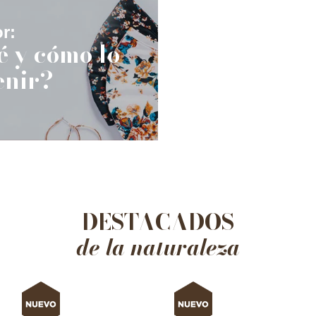
r:
é y cómo lo
enir?
DESTACADOS
de la naturaleza