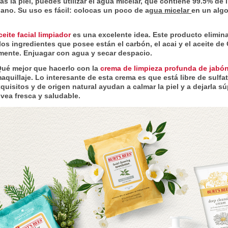
s la piel, puedes utilizar el agua micelar, que contiene 99.5% de i
iano. Su uso es fácil: colocas un poco de a
gua micelar
en un algo
ceite facial limpiador
es una excelente idea. Este producto elimin
los ingredientes que posee están el carbón, el acai y el aceite d
mente. Enjuagar con agua y secar despacio.
Qué mejor que hacerlo con la
crema de limpieza profunda de jabón
uillaje. Lo interesante de esta crema es que está libre de sulfato
uisitos y de origen natural ayudan a calmar la piel y a dejarla sú
vea fresca y saludable.