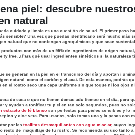
uena piel: descubre nuestro
en natural
nerla cuidada y limpia es una cuestión de salud. El primer paso h
más sensible? Una vez que puedas identificarlo será mucho más s
igen natural que no contengan agroquímicos y que sean sustenta
e productos con más de un 95% de ingredientes de origen natural,
elty free. ¿Para qué usar ingredientes sintéticos si la naturaleza
ue se generan en la piel en el transcurso del día y aportan ilumin
igen natural, como el carbón y el acai. De esta manera, podrás qui
 en el rostro seco una capa uniforme sin que toque ni los ojos ni
uera de casa o que no tienen demasiado tiempo en el día, pero qui
usar y ayudan a tonificar tu piel en tan solo segundos, pues no s
on extracto de té blanco
son perfectas para pieles sensibles y lo i
pepino y aloe vera. Para usarlas, solo tomas una y la pasas con m
ptar por las
toallitas desmaquillantes con agua micelar
, cuyos ing
do resto de maquillaje de tu rostro. Se recomienda su uso tanto a 