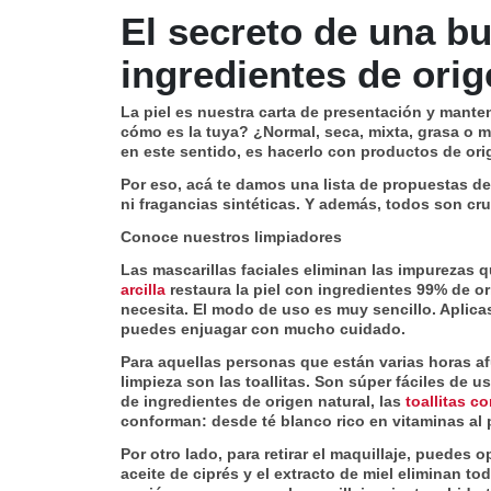
El secreto de una b
ingredientes de orig
La piel es nuestra carta de presentación y mante
cómo es la tuya? ¿Normal, seca, mixta, grasa o 
en este sentido, es hacerlo con productos de or
Por eso, acá te damos una lista de propuestas d
ni fragancias sintéticas. Y además, todos son cru
Conoce nuestros limpiadores
Las mascarillas faciales eliminan las impurezas q
arcilla
restaura la piel con ingredientes 99% de or
necesita. El modo de uso es muy sencillo. Aplicas
puedes enjuagar con mucho cuidado.
Para aquellas personas que están varias horas af
limpieza son las toallitas. Son súper fáciles de 
de ingredientes de origen natural, las
toallitas c
conforman: desde té blanco rico en vitaminas al 
Por otro lado, para retirar el maquillaje, puedes o
aceite de ciprés y el extracto de miel eliminan to