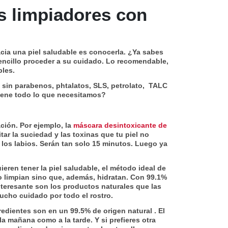
s limpiadores con
acia una piel saludable es conocerla. ¿Ya sabes
encillo proceder a su cuidado. Lo recomendable,
bles.
 sin parabenos, phtalatos, SLS, petrolato, TALC
 tiene todo lo que necesitamos?
ación. Por ejemplo, la
máscara desintoxicante de
tar la suciedad y las toxinas que tu piel no
 los labios. Serán tan solo 15 minutos. Luego ya
eren tener la piel saludable, el método ideal de
olo limpian sino que, además, hidratan. Con 99.1%
nteresante son los productos naturales que las
ucho cuidado por todo el rostro.
redientes son en un 99.5% de origen natural . El
la mañana como a la tarde. Y si prefieres otra