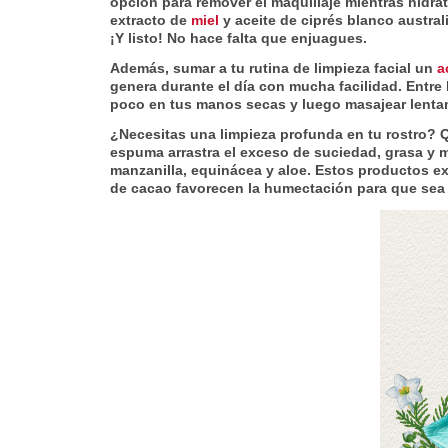
opción para remover el maquillaje mientras hidrata
extracto de
miel
y aceite de ciprés blanco austral
¡Y listo! No hace falta que enjuagues.
Además, sumar a tu rutina de limpieza facial un
a
genera durante el día con mucha facilidad. Entre 
poco en tus manos secas y luego masajear lenta
¿Necesitas una limpieza profunda en tu rostro? 
espuma arrastra el exceso de suciedad, grasa y maq
manzanilla, equinácea y aloe. Estos productos exq
de cacao favorecen la humectación para que sea 